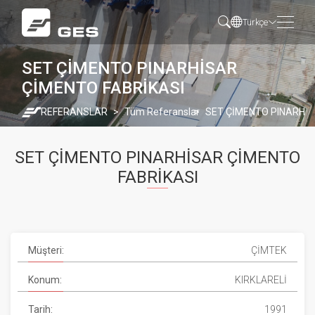
Türkçe
SET ÇİMENTO PINARHİSAR
ÇİMENTO FABRİKASI
REFERANSLAR
Tüm Referanslar
SET ÇİMENTO PINARHİS
SET ÇİMENTO PINARHİSAR ÇİMENTO
FABRİKASI
Müşteri:
ÇİMTEK
Konum:
KIRKLARELİ
Tarih:
1991