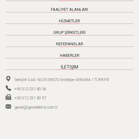
FAALİYET ALANLARI
HİZMETLER
GRUP ŞİRKETLERİ
REFERANSLAR
HABERLER
İLETİŞİM
Gençlik Cad. No:35 06570 Anıttepe-ANKARA / TÜRKİYE
+90 312 231 83 56
+90 312 231 83 57
genel@geselektrik.com.tr