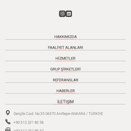
HAKKIMIZDA
FAALİYET ALANLARI
HİZMETLER
GRUP ŞİRKETLERİ
REFERANSLAR
HABERLER
İLETİŞİM
Gençlik Cad. No:35 06570 Anıttepe-ANKARA / TÜRKİYE
+90 312 231 83 56
+90 312 231 83 57