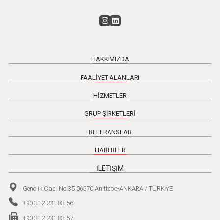
HAKKIMIZDA
FAALİYET ALANLARI
HİZMETLER
GRUP ŞİRKETLERİ
REFERANSLAR
HABERLER
İLETİŞİM
Gençlik Cad. No:35 06570 Anıttepe-ANKARA / TÜRKİYE
+90 312 231 83 56
+90 312 231 83 57