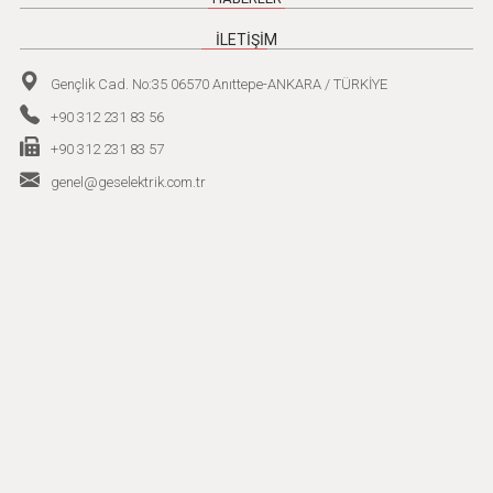
İLETİŞİM
Gençlik Cad. No:35 06570 Anıttepe-ANKARA / TÜRKİYE
+90 312 231 83 56
+90 312 231 83 57
genel@geselektrik.com.tr