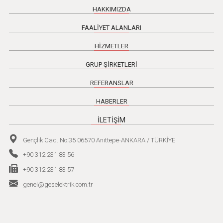
HAKKIMIZDA
FAALİYET ALANLARI
HİZMETLER
GRUP ŞİRKETLERİ
REFERANSLAR
HABERLER
İLETİŞİM
Gençlik Cad. No:35 06570 Anıttepe-ANKARA / TÜRKİYE
+90 312 231 83 56
+90 312 231 83 57
genel@geselektrik.com.tr